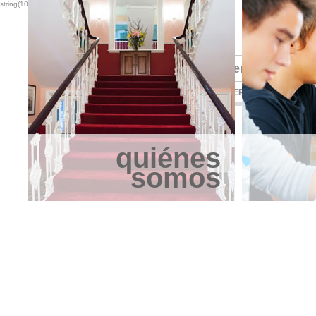
string(10) "5.5.25-log"
Alojamiento para est
INICIO
QUIÉNES SOMOS
ESTUDIAR
COMER
RELAJARSE
quiénes
somos