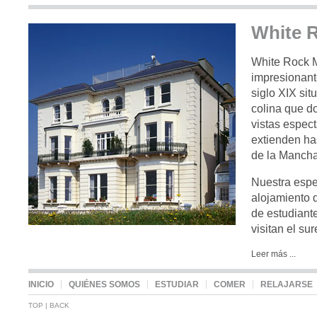
White 
comer
White Rock 
impresionant
siglo XIX sit
colina que d
vistas espec
extienden has
de la Mancha
Nuestra espe
alojamiento d
de estudiant
visitan el sur
dormir
Leer más ...
INICIO
QUIÉNES SOMOS
ESTUDIAR
COMER
RELAJARSE
TOP
|
BACK